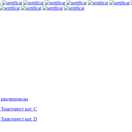
вадроциклы
кторист кат. С
кторист кат. D